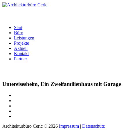
Start
Büro
Leistungen
Projekte
Aktuell
Kontakt
Partner
Untereisesheim,
Ein
Zweifamilienhaus
mit
Garage
Architekturbüro Ceric
©
2026
Impressum
| Datenschutz